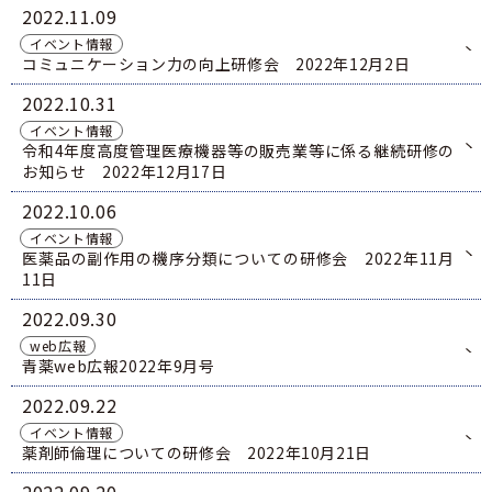
青森県薬剤師連盟
2022
11.09
6
GOGO健活！マモルさんリターンズ
薬局薬剤師の地域サロンにおける利用者の服薬相
番
イベント情報
談・支援事業
会員専用
ログイン
コミュニケーション力の向上研修会 2022年12月2日
1
医療従事者向け医療麻薬在庫検索
7
青森県吸入療法研究会
2022
10.31
号
イベント情報
令和4年度高度管理医療機器等の販売業等に係る継続研修の
お知らせ 2022年12月17日
2022
10.06
イベント情報
医薬品の副作用の機序分類についての研修会 2022年11月
11日
2022
09.30
web広報
青薬web広報2022年9月号
2022
09.22
イベント情報
薬剤師倫理についての研修会 2022年10月21日