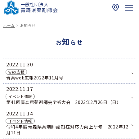
一般社団法人
〒
青森県薬剤師会
0
3
ホーム
>
お知らせ
0
ホーム
-
知
お
らせ
0
お知らせ
9
6
2022
11.30
青森県民の皆さまへ
1
web広報
健康介護まちかど相談薬局
青
青薬web広報2022年11月号
薬剤師の皆さまへ
青森県における夜間・休日の医薬品提供体制に関
森
2022
11.17
する薬局情報リスト
研修会のご案内
市
青森県薬剤師会
イベント情報
青森県における緊急避妊薬販売薬局等リスト
健康サポート薬局
浪
第41回青森県薬剤師会学術大会 2023年2月26日（日）
青薬web広報
緊急避妊薬の調剤及び販売に関する情報（改訂
打
四師会お薬手帳
版）
2022
11.14
一
在宅訪問薬剤管理指導マップ
017-742-8821
倫理審査申請受付について
イベント情報
丁
スポーツファーマシスト
日本薬剤師会薬剤師行動規範・薬剤師行動規範解
令和4年度青森県薬剤師認知症対応力向上研修 2022年12
目
青森県民の皆様へ
説
お問い合わせ
月11日
1
脳卒中の症状と対策