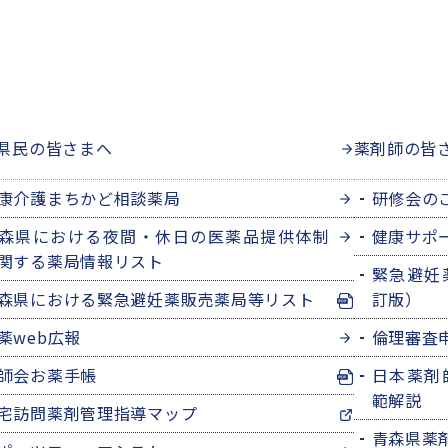
県民の皆さまへ
薬剤師の皆
康介護まちかど相談薬局
研修会の
森県における夜間・休日の医薬品提供体制
健康サポ
関する薬局情報リスト
緊急避妊
森県における緊急避妊薬販売薬局等リスト
訂版）
薬web広報
倫理審査
師会お薬手帳
日本薬剤
範解説
宅訪問薬剤管理指導マップ
青森県薬