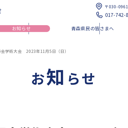
〒030-096
会
017-742-
お知らせ
青森県民の皆さまへ
会学術大会 2023年11月5日（日）
知
健康介護まちかど相談薬局
研修会のご案内
青森県における夜間・
健康サポート薬局
お
らせ
薬品提供体制に関する
リスト
青薬web広報
倫理審査申請受付について
四師会お薬手帳
日本薬剤師会薬剤師行
薬剤師行動規範解説
スポーツファーマシスト
薬局薬剤師の地域サロンにおけ
青森県民の皆様へ
医療従事者向け医療麻
る利用者の服薬相談・支援事業
索