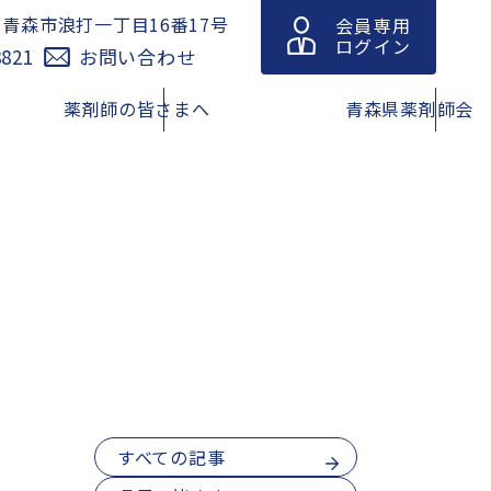
青森市浪打一丁目16番17号
会員専用
1
ログイン
8821
お問い合わせ
薬剤師の皆さまへ
青森県薬剤師会
休日の医
青森県における緊急避妊薬販売
緊急避妊薬の調剤及び販売に関
薬局情報
薬局等リスト
する情報（改訂版）
動規範・
在宅訪問薬剤管理指導マップ
青森県薬剤師連盟
薬在庫検
脳卒中の症状と対策
青森県吸入療法研究会
すべての記事