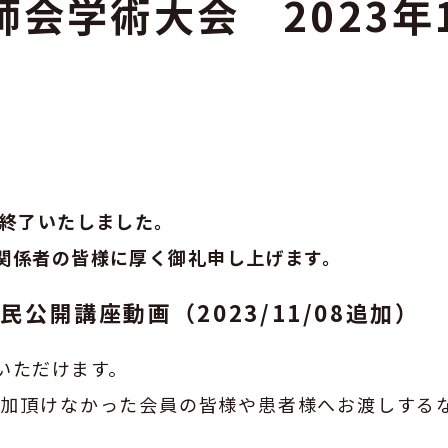
師会学術大会 2023年
GOGO健活！マモルさんリターン
ズ
に終了いたしました。
関係者の皆様に厚く御礼申し上げます。
公開講座動画（2023/11/08追加）
いただけます。
参加頂けなかった会員の皆様や患者様へお渡しする