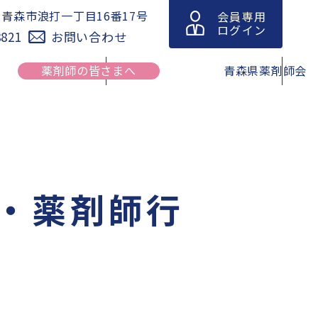
青森市浪打一丁目16番17号
会員専用
1
ログイン
8821
お問い合わせ
薬剤師の皆さまへ
青森県薬剤師会
休日の医
青森県における緊急避妊薬販売
緊急避妊薬の調剤及び販売に関
薬局情報
薬局等リスト
する情報（改訂版）
・薬剤師行
動規範・
在宅訪問薬剤管理指導マップ
青森県薬剤師連盟
薬在庫検
脳卒中の症状と対策
青森県吸入療法研究会