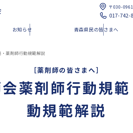
〒030-096
会
017-742-
お知らせ
青森県民の皆さまへ
範・薬剤師行動規範解説
［薬剤師の皆さまへ］
健康介護まちかど相談薬局
研修会のご案内
青森県における夜間・
健康サポート薬局
薬品提供体制に関する
師会薬剤師行動規範
リスト
青薬web広報
倫理審査申請受付について
四師会お薬手帳
日本薬剤師会薬剤師行
薬剤師行動規範解説
動規範解説
スポーツファーマシスト
薬局薬剤師の地域サロンにおけ
青森県民の皆様へ
医療従事者向け医療麻
る利用者の服薬相談・支援事業
索