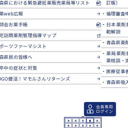
森県における緊急避妊薬販売薬局等リスト
訂版）
薬web広報
倫理審査
師会お薬手帳
日本薬剤
範解説
宅訪問薬剤管理指導マップ
青森県薬
ポーツファーマシスト
薬局薬剤
森県民の皆様へ
薬相談・
卒中の症状と対策
医療従事
OGO健活！マモルさんリターンズ
青森県吸
会員専用
ログイン