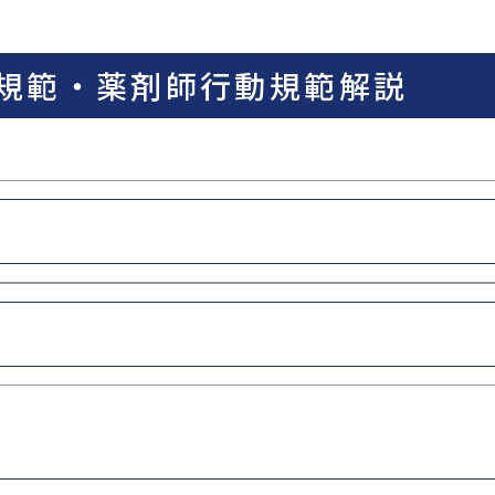
GOGO健活！マモルさんリターン
ズ
規範・薬剤師行動規範解説