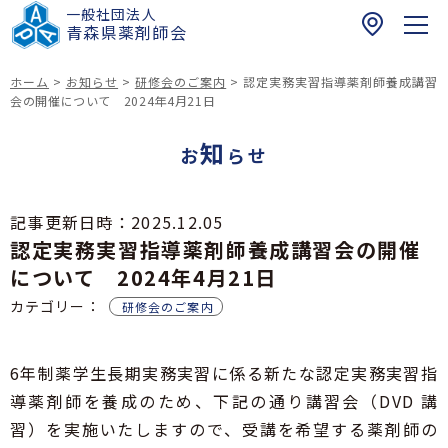
一般社団法人
〒
青森県薬剤師会
0
3
ホーム
>
お知らせ
>
研修会のご案内
>
認定実務実習指導薬剤師養成講習
0
会の開催について 2024年4月21日
ホーム
-
知
0
お
らせ
お知らせ
9
6
青森県民の皆さまへ
記事更新日時：
2025.12.05
1
認定実務実習指導薬剤師養成講習会の開催
健康介護まちかど相談薬局
青
薬剤師の皆さまへ
青森県における夜間・休日の医薬品提供体制に関
森
について 2024年4月21日
する薬局情報リスト
研修会のご案内
市
カテゴリー：
青森県薬剤師会
研修会のご案内
青森県における緊急避妊薬販売薬局等リスト
健康サポート薬局
浪
青薬web広報
緊急避妊薬の調剤及び販売に関する情報（改訂
打
四師会お薬手帳
版）
一
6年制薬学生長期実務実習に係る新たな認定実務実習指
在宅訪問薬剤管理指導マップ
017-742-8821
倫理審査申請受付について
丁
導薬剤師を養成のため、下記の通り講習会（DVD 講
スポーツファーマシスト
日本薬剤師会薬剤師行動規範・薬剤師行動規範解
目
青森県民の皆様へ
説
お問い合わせ
習）を実施いたしますので、受講を希望する薬剤師の
1
脳卒中の症状と対策