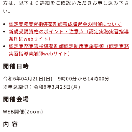
青森県薬剤師連盟
方は、以下より詳細をご確認いただきお申し込み下さ
6
GOGO健活！マモルさんリターンズ
薬局薬剤師の地域サロンにおける利用者の服薬相
い。
番
談・支援事業
会員専用
ログイン
1
医療従事者向け医療麻薬在庫検索
認定実務実習指導薬剤師養成講習会の開催について
7
青森県吸入療法研究会
新規受講資格のポイント・注意点（認定実務実習指導
号
薬剤師webサイト）
認定実務実習指導薬剤師認定制度実施要領（認定実務
実習指導薬剤師webサイト）
開催日時
令和6年04月21日(日) 9時00分から14時00分
※申込締切：令和6年3月25日(月)
開催会場
WEB開催(Zoom)
内 容