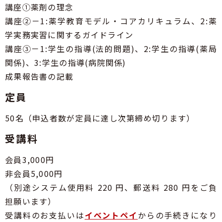
講座①薬剤の理念
講座②－1:薬学教育モデル・コアカリキュラム、2:薬
学実務実習に関するガイドライン
講座③－1:学生の指導(法的問題)、2:学生の指導(薬局
関係)、3:学生の指導(病院関係)
成果報告書の記載
定員
50名（申込者数が定員に達し次第締め切ります）
受講料
会員3,000円
非会員5,000円
（別途システム使用料 220 円、郵送料 280 円をご負
担願います）
受講料のお支払いは
イベントペイ
からの手続きになり