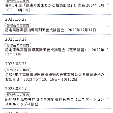
青森県薬剤師連盟
研修会のご案内
6
GOGO健活！マモルさんリターンズ
令和5年度「健康介護まちかど相談薬局」研修会 2024年2月
薬局薬剤師の地域サロンにおける利用者の服薬相
18日・3月10日
番
談・支援事業
会員専用
ログイン
1
医療従事者向け医療麻薬在庫検索
2023
10.27
7
青森県吸入療法研究会
研修会のご案内
号
認定実務実習指導薬剤師養成講習会 2023年12月17日
2023
10.27
研修会のご案内
認定実務実習指導薬剤師養成講習会（更新講習） 2023年
12月17日
2023
08.23
研修会のご案内
令和5年度高度管理医療機器等の販売業等に係る継続研修の
お知らせ 2023年5年10月16日～10月22日
2023
08.17
研修会のご案内
病床機能転換専門研修事業多職種合同コミュニケーション
スキルアップ研修会