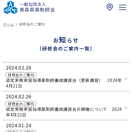
一般社団法人
〒
青森県薬剤師会
0
3
ホーム
>
研修会のご案内
0
ホーム
-
知
お
らせ
0
お知らせ
［研修会のご案内一覧］
9
6
青森県民の皆さまへ
1
2024
02.26
健康介護まちかど相談薬局
青
研修会のご案内
薬剤師の皆さまへ
青森県における夜間・休日の医薬品提供体制に関
森
認定実務実習指導薬剤師養成講習会（更新講習） 2024年
する薬局情報リスト
4月21日
研修会のご案内
市
青森県薬剤師会
青森県における緊急避妊薬販売薬局等リスト
健康サポート薬局
浪
2024
02.26
青薬web広報
緊急避妊薬の調剤及び販売に関する情報（改訂
打
研修会のご案内
四師会お薬手帳
版）
一
認定実務実習指導薬剤師養成講習会の開催について 2024
在宅訪問薬剤管理指導マップ
017-742-8821
倫理審査申請受付について
年4月21日
丁
スポーツファーマシスト
日本薬剤師会薬剤師行動規範・薬剤師行動規範解
目
青森県民の皆様へ
2024
01.24
説
お問い合わせ
1
脳卒中の症状と対策