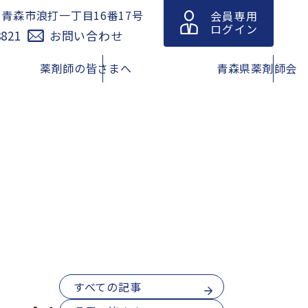
青森市浪打一丁目16番17号
会員専用
1
ログイン
8821
お問い合わせ
薬剤師の皆さまへ
青森県薬剤師会
休日の医
青森県における緊急避妊薬販売
緊急避妊薬の調剤及び販売に関
薬局情報
薬局等リスト
する情報（改訂版）
動規範・
在宅訪問薬剤管理指導マップ
青森県薬剤師連盟
薬在庫検
脳卒中の症状と対策
青森県吸入療法研究会
すべての記事