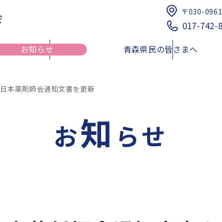
〒030-096
会
017-742-
お知らせ
青森県民の皆さまへ
：日本薬剤師会通知文書を更新
知
健康介護まちかど相談薬局
研修会のご案内
青森県における夜間・
健康サポート薬局
お
らせ
薬品提供体制に関する
リスト
青薬web広報
倫理審査申請受付について
四師会お薬手帳
日本薬剤師会薬剤師行
薬剤師行動規範解説
スポーツファーマシスト
薬局薬剤師の地域サロンにおけ
青森県民の皆様へ
医療従事者向け医療麻
る利用者の服薬相談・支援事業
索