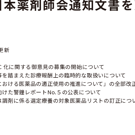
日本薬剤師会通知文書を
GOGO健活！マモルさんリターン
ズ
更新
TC 化に関する御意見の募集の開始について
止等を踏まえた診療報酬上の臨時的な取扱いについて
助における医薬品の適正使用の推進について」の全部改
向けた警鐘レポートNo.５の公表について
又は調剤に係る選定療養の対象医薬品リストの訂正につ