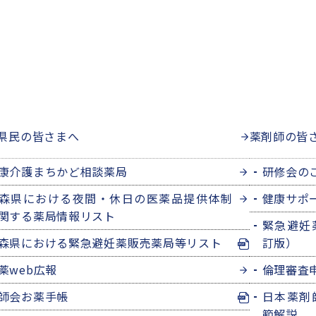
県民の皆さまへ
薬剤師の皆
康介護まちかど相談薬局
研修会の
森県における夜間・休日の医薬品提供体制
健康サポ
関する薬局情報リスト
緊急避妊
森県における緊急避妊薬販売薬局等リスト
訂版）
薬web広報
倫理審査
師会お薬手帳
日本薬剤
範解説