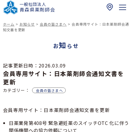
一般社団法人
〒
青森県薬剤師会
0
3
ホーム
>
お知らせ
>
会員の皆さまへ
>
会員専用サイト：日本薬剤師会通
0
知文書を更新
ホーム
-
知
0
お
らせ
お知らせ
9
6
青森県民の皆さまへ
記事更新日時：
2026.03.09
1
会員専用サイト：日本薬剤師会通知文書を
健康介護まちかど相談薬局
青
薬剤師の皆さまへ
青森県における夜間・休日の医薬品提供体制に関
森
更新
する薬局情報リスト
研修会のご案内
市
カテゴリー：
青森県薬剤師会
会員の皆さまへ
青森県における緊急避妊薬販売薬局等リスト
健康サポート薬局
浪
青薬web広報
緊急避妊薬の調剤及び販売に関する情報（改訂
打
四師会お薬手帳
版）
一
会員専用サイト：日本薬剤師会通知文書を更新
在宅訪問薬剤管理指導マップ
017-742-8821
倫理審査申請受付について
丁
スポーツファーマシスト
日本薬剤師会薬剤師行動規範・薬剤師行動規範解
日薬業発第408号 緊急避妊薬のスイッチOTC 化に伴う
目
青森県民の皆様へ
説
お問い合わせ
1
関係機関への協力依頼について
脳卒中の症状と対策