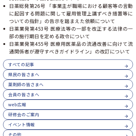
青森県薬剤師連盟
6
日薬総発第26号 「事業主が職場における顧客等の言動
GOGO健活！マモルさんリターンズ
薬局薬剤師の地域サロンにおける利用者の服薬相
番
に起因する問題に関して雇用管理上講ずべき措置等に
談・支援事業
会員専用
ログイン
1
医療従事者向け医療麻薬在庫検索
ついての指針」の告示を踏まえた依頼について
7
青森県吸入療法研究会
日薬業発第453号 医療法等の一部を改正する法律の一
号
部の施行期日を定める政令について
日薬業発第455号 医療用医薬品の流通改善に向けて流
通関係者が遵守すべきガイドライン」の改訂について
すべての記事
県民の皆さまへ
薬剤師の皆さまへ
会員の皆さまへ
web広報
研修会のご案内
イベント情報
その他