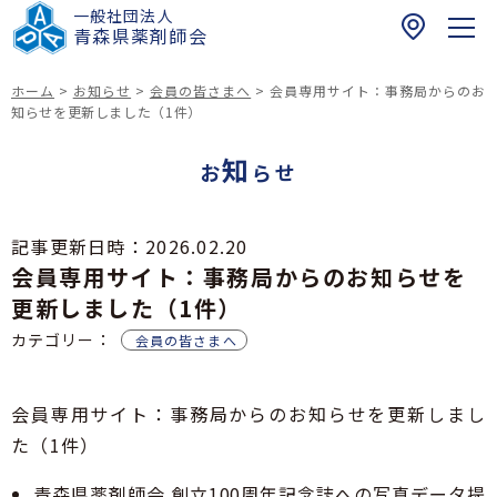
一般社団法人
〒
青森県薬剤師会
0
3
ホーム
>
お知らせ
>
会員の皆さまへ
>
会員専用サイト：事務局からのお
0
知らせを更新しました（1件）
ホーム
-
知
0
お
らせ
お知らせ
9
6
青森県民の皆さまへ
記事更新日時：
2026.02.20
1
会員専用サイト：事務局からのお知らせを
健康介護まちかど相談薬局
青
薬剤師の皆さまへ
青森県における夜間・休日の医薬品提供体制に関
森
更新しました（1件）
する薬局情報リスト
研修会のご案内
市
カテゴリー：
青森県薬剤師会
会員の皆さまへ
青森県における緊急避妊薬販売薬局等リスト
健康サポート薬局
浪
青薬web広報
緊急避妊薬の調剤及び販売に関する情報（改訂
打
四師会お薬手帳
版）
一
会員専用サイト：事務局からのお知らせを更新しまし
在宅訪問薬剤管理指導マップ
017-742-8821
倫理審査申請受付について
丁
た（1件）
スポーツファーマシスト
日本薬剤師会薬剤師行動規範・薬剤師行動規範解
目
青森県民の皆様へ
説
お問い合わせ
1
青森県薬剤師会 創立100周年記念誌への写真データ提
脳卒中の症状と対策