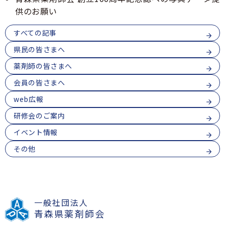
青森県薬剤師連盟
6
GOGO健活！マモルさんリターンズ
供のお願い
薬局薬剤師の地域サロンにおける利用者の服薬相
番
談・支援事業
会員専用
ログイン
1
すべての記事
医療従事者向け医療麻薬在庫検索
7
青森県吸入療法研究会
県民の皆さまへ
号
薬剤師の皆さまへ
会員の皆さまへ
web広報
研修会のご案内
イベント情報
その他
一般社団法人
青森県薬剤師会