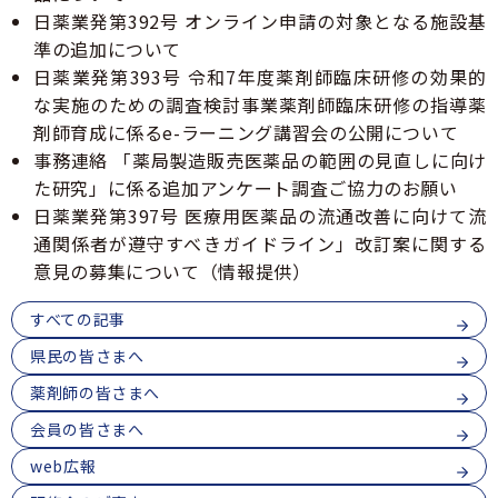
青森県薬剤師連盟
6
日薬業発第392号 オンライン申請の対象となる施設基
GOGO健活！マモルさんリターンズ
薬局薬剤師の地域サロンにおける利用者の服薬相
番
準の追加について
談・支援事業
会員専用
ログイン
1
医療従事者向け医療麻薬在庫検索
日薬業発第393号 令和7年度薬剤師臨床研修の効果的
7
青森県吸入療法研究会
な実施のための調査検討事業薬剤師臨床研修の指導薬
号
剤師育成に係るe-ラーニング講習会の公開について
事務連絡 「薬局製造販売医薬品の範囲の見直しに向け
た研究」に係る追加アンケート調査ご協力のお願い
日薬業発第397号 医療用医薬品の流通改善に向けて流
通関係者が遵守すべきガイドライン」改訂案に関する
意見の募集について（情報提供）
すべての記事
県民の皆さまへ
薬剤師の皆さまへ
会員の皆さまへ
web広報