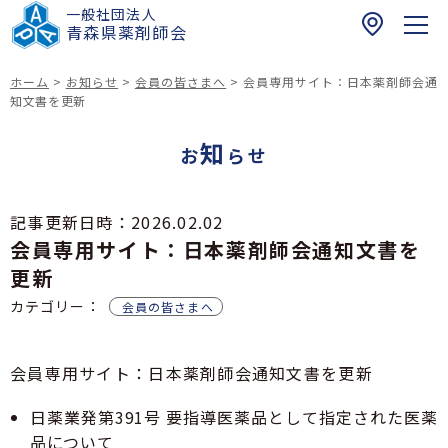
一般社団法人
〒
青森県薬剤師会
0
3
ホーム
>
お知らせ
>
会員の皆さまへ
>
会員専用サイト：日本薬剤師会通
0
知文書を更新
ホーム
-
知
0
お
らせ
お知らせ
9
6
青森県民の皆さまへ
記事更新日時：
2026.02.02
1
会員専用サイト：日本薬剤師会通知文書を
健康介護まちかど相談薬局
青
薬剤師の皆さまへ
青森県における夜間・休日の医薬品提供体制に関
森
更新
する薬局情報リスト
研修会のご案内
市
カテゴリー：
青森県薬剤師会
会員の皆さまへ
青森県における緊急避妊薬販売薬局等リスト
健康サポート薬局
浪
青薬web広報
緊急避妊薬の調剤及び販売に関する情報（改訂
打
四師会お薬手帳
版）
一
会員専用サイト：日本薬剤師会通知文書を更新
在宅訪問薬剤管理指導マップ
017-742-8821
倫理審査申請受付について
丁
スポーツファーマシスト
日本薬剤師会薬剤師行動規範・薬剤師行動規範解
日薬業発第391号 要指導医薬品として指定された医薬
目
青森県民の皆様へ
説
お問い合わせ
1
品について
脳卒中の症状と対策