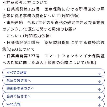
青森県薬剤師連盟
別枠品の考え方について
6
GOGO健活！マモルさんリターンズ
薬局薬剤師の地域サロンにおける利用者の服薬相
・日薬業発第322号 医療保険における所得区分の照
番
談・支援事業
会員専用
ログイン
会等に係る事務の廃止について(周知依頼)
1
医療従事者向け医療麻薬在庫検索
7
青森県吸入療法研究会
・事務連絡 令和7年分の所得税の確定申告及び事業者
号
のデジタル化促進に関する周知のお願い
について(周知協力依頼)
・日薬情発第139号 薬局製剤指針に関する質疑応答
集(Q&A)について
・日薬業発第327号 スマートフォンのマイナ保険証
への対応に向けた導入手順書の公開について(周知)
すべての記事
県民の皆さまへ
薬剤師の皆さまへ
会員の皆さまへ
web広報