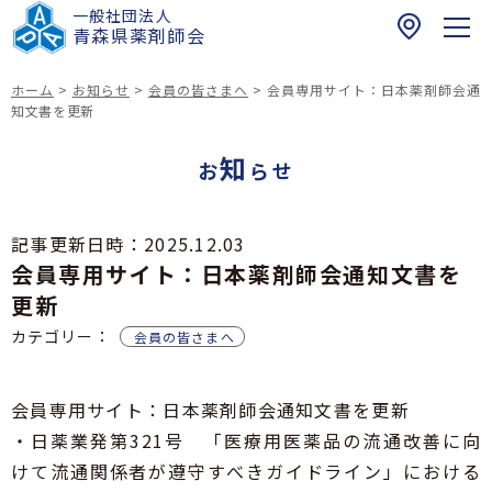
一般社団法人
〒
青森県薬剤師会
0
3
ホーム
>
お知らせ
>
会員の皆さまへ
>
会員専用サイト：日本薬剤師会通
0
知文書を更新
ホーム
-
知
0
お
らせ
お知らせ
9
6
青森県民の皆さまへ
記事更新日時：
2025.12.03
1
会員専用サイト：日本薬剤師会通知文書を
健康介護まちかど相談薬局
青
薬剤師の皆さまへ
青森県における夜間・休日の医薬品提供体制に関
森
更新
する薬局情報リスト
研修会のご案内
市
カテゴリー：
青森県薬剤師会
会員の皆さまへ
青森県における緊急避妊薬販売薬局等リスト
健康サポート薬局
浪
青薬web広報
緊急避妊薬の調剤及び販売に関する情報（改訂
打
四師会お薬手帳
版）
一
会員専用サイト：日本薬剤師会通知文書を更新
在宅訪問薬剤管理指導マップ
017-742-8821
倫理審査申請受付について
丁
・日薬業発第321号 「医療用医薬品の流通改善に向
スポーツファーマシスト
日本薬剤師会薬剤師行動規範・薬剤師行動規範解
目
青森県民の皆様へ
説
お問い合わせ
けて流通関係者が遵守すべきガイドライン」における
1
脳卒中の症状と対策