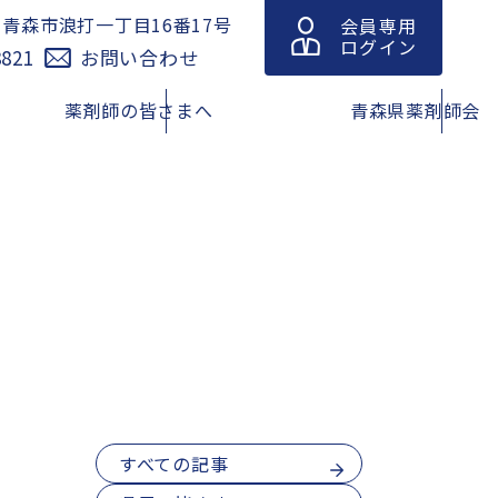
青森市浪打一丁目16番17号
会員専用
1
ログイン
8821
お問い合わせ
薬剤師の皆さまへ
青森県薬剤師会
休日の医
青森県における緊急避妊薬販売
緊急避妊薬の調剤及び販売に関
薬局情報
薬局等リスト
する情報（改訂版）
動規範・
在宅訪問薬剤管理指導マップ
青森県薬剤師連盟
薬在庫検
脳卒中の症状と対策
青森県吸入療法研究会
すべての記事