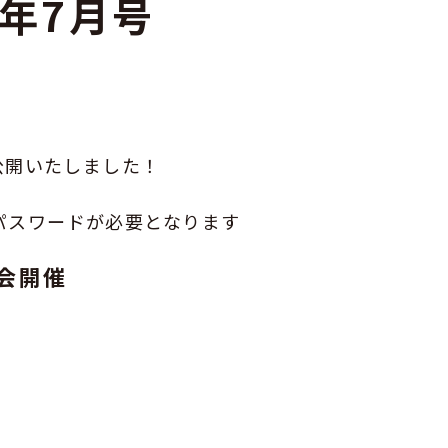
2年7月号
GOGO健活！マモルさんリターン
ズ
を公開いたしました！
パスワードが必要となります
総会開催