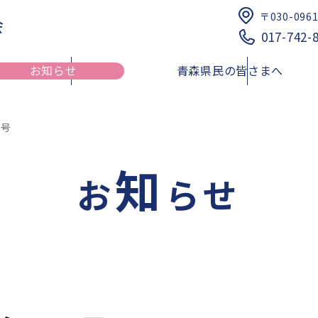
〒030-096
会
017-742-
お知らせ
青森県民の皆さまへ
月号
知
健康介護まちかど相談薬局
研修会のご案内
青森県における夜間・
健康サポート薬局
お
らせ
薬品提供体制に関する
リスト
青薬web広報
倫理審査申請受付について
四師会お薬手帳
日本薬剤師会薬剤師行
薬剤師行動規範解説
スポーツファーマシスト
薬局薬剤師の地域サロンにおけ
青森県民の皆様へ
医療従事者向け医療麻
る利用者の服薬相談・支援事業
索