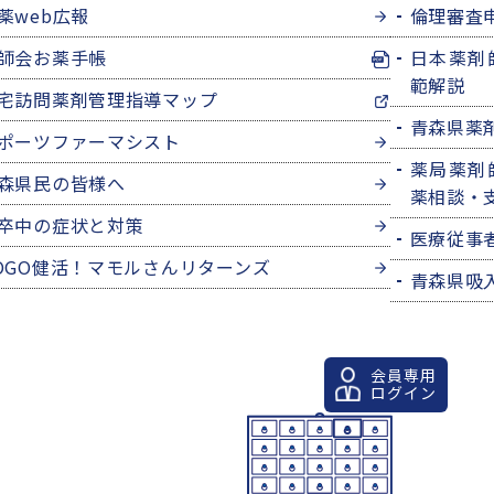
薬web広報
倫理審査
師会お薬手帳
日本薬剤
範解説
宅訪問薬剤管理指導マップ
青森県薬
ポーツファーマシスト
薬局薬剤
森県民の皆様へ
薬相談・
卒中の症状と対策
医療従事
OGO健活！マモルさんリターンズ
青森県吸
会員専用
ログイン