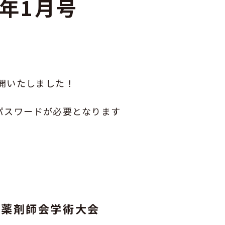
9年1月号
GOGO健活！マモルさんリターン
ズ
公開いたしました！
パスワードが必要となります
県薬剤師会学術大会