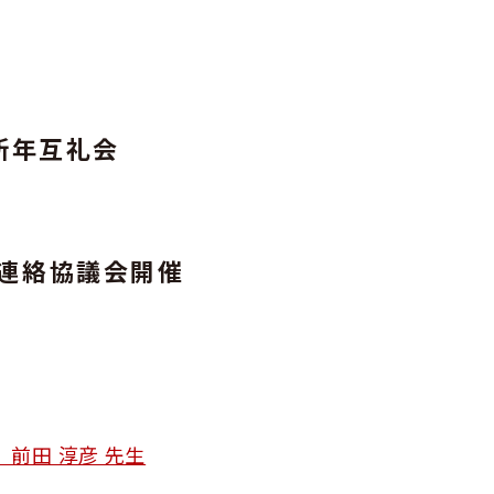
新年互礼会
ー連絡協議会開催
前田 淳彦 先生