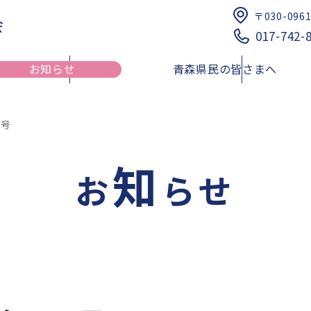
〒030-096
会
017-742-
お知らせ
青森県民の皆さまへ
月号
知
健康介護まちかど相談薬局
研修会のご案内
青森県における夜間・
健康サポート薬局
お
らせ
薬品提供体制に関する
リスト
青薬web広報
倫理審査申請受付について
四師会お薬手帳
日本薬剤師会薬剤師行
薬剤師行動規範解説
スポーツファーマシスト
薬局薬剤師の地域サロンにおけ
青森県民の皆様へ
医療従事者向け医療麻
る利用者の服薬相談・支援事業
索