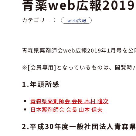
青薬web広報201
カテゴリー：
web広報
青森県薬剤師会web広報2019年1月号を
※[会員専用]となっているものは、閲覧時
1.年頭所感
青森県薬剤師会 会長 木村 隆次
日本薬剤師会 会長 山本 信夫
2.平成30年度一般社団法人青森