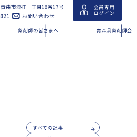
青森市浪打一丁目16番17号
会員専用
1
ログイン
8821
お問い合わせ
薬剤師の皆さまへ
青森県薬剤師会
休日の医
青森県における緊急避妊薬販売
緊急避妊薬の調剤及び販売に関
薬局情報
薬局等リスト
する情報（改訂版）
動規範・
在宅訪問薬剤管理指導マップ
青森県薬剤師連盟
薬在庫検
脳卒中の症状と対策
青森県吸入療法研究会
すべての記事