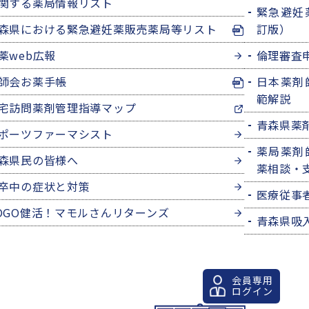
関する薬局情報リスト
緊急避妊
森県における緊急避妊薬販売薬局等リスト
訂版）
薬web広報
倫理審査
師会お薬手帳
日本薬剤
範解説
宅訪問薬剤管理指導マップ
青森県薬
ポーツファーマシスト
薬局薬剤
森県民の皆様へ
薬相談・
卒中の症状と対策
医療従事
OGO健活！マモルさんリターンズ
青森県吸
会員専用
ログイン